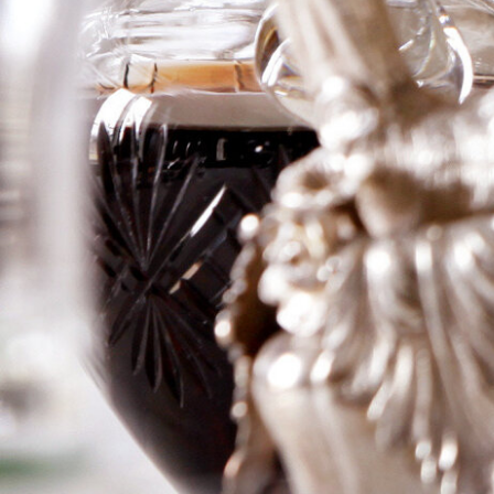
Ratskeller
Rudesheimer
Apostelwein
Logga in för att se priset
Art.nr: 21382-01
Information
Producent
Schloss Johannisberg
Årgång
2020
Land
Tyskland
Område
Reingau
Färg
Vitt