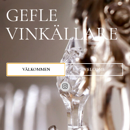
GEFLE
VINKÄLLARE
0
kr
VÄLKOMMEN
WELCOME