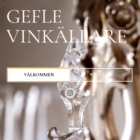
GEFLE
VINKÄLLARE
0
kr
VÄLKOMMEN
WELCOME