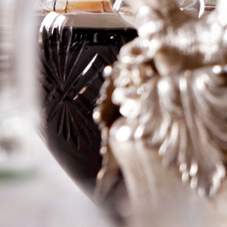
d’Armailhac
Logga in för att se priset
Art.nr: 20991-01-1
Information
Producent
Jules De Canniere
Årgång
1937
Land
Frankrike
Område
Pauillac
Färg
Rött
Volym
75cl
RP
–