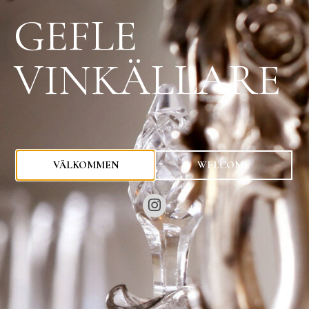
GEFLE
VINKÄLLARE
0
kr
VÄLKOMMEN
WELCOME