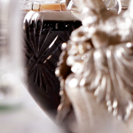
Milon Rothschild
Logga in för att se priset
Art.nr: 20425-01
Information
Producent
Ch Duhart Milon
Rothschild
Årgång
1959
Land
Frankrike
Område
Pauillac
Färg
Rött
Volym
75cl
RP
–