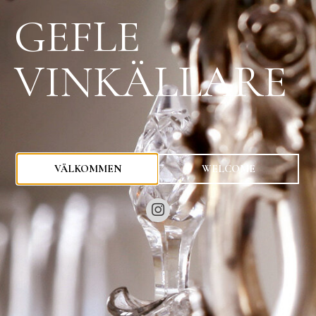
GEFLE
VINKÄLLARE
0
kr
VÄLKOMMEN
WELCOME