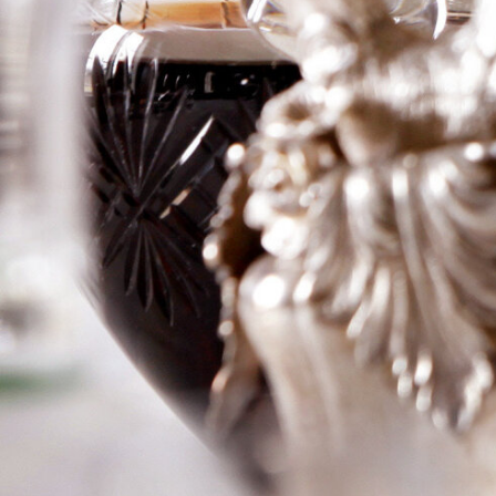
Labegorce Zede
Logga in för att se priset
Art.nr: 20447-01
Information
Producent
Ch Labegorce Zede
Årgång
1964
Land
Frankrike
Område
Margaux
Färg
Rött
Volym
75cl
RP
–