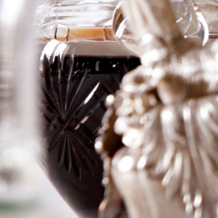
Sauternes
Cuvee
Fournalas
Logga in för att se priset
Art.nr: 20904-01
Information
Producent
Neg. Granville
Årgång
1964
Land
Frankrike
Område
Sauternes
Färg
Sött