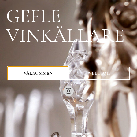
GEFLE
VINKÄLLARE
0
kr
VÄLKOMMEN
WELCOME