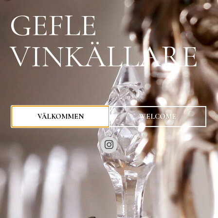
GEFLE
VINKÄLLARE
0
kr
VÄLKOMMEN
WELCOME