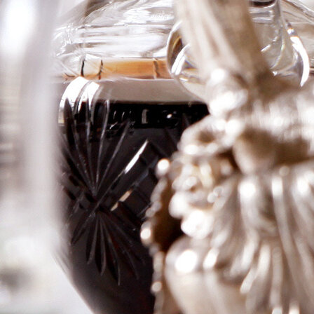
Chambertin
Clos de Beze
Grand Cru,
Pierre Gelin
Logga in för att se priset
Art.nr: 21046-01
Information
Producent
Pierre Gelin
Årgång
1970
Land
Frankrike
Område
Bourgogne