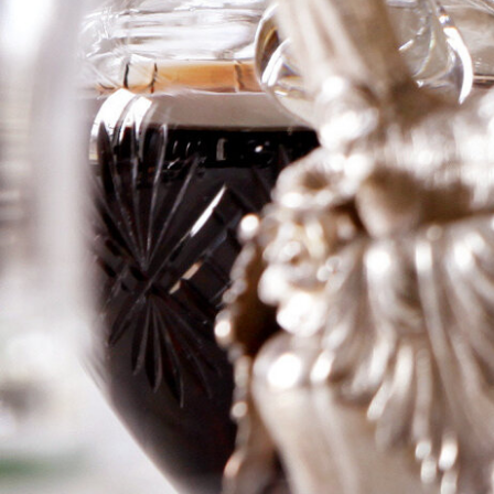
Chambertin
Clos de Beze
Grand Cru
Logga in för att se priset
Art.nr: 20468-01
Information
Producent
Drouhin Laroze
Årgång
1972
Land
Frankrike
Område
Bourgogne
Färg
Rött