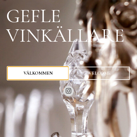
GEFLE
VINKÄLLARE
0
kr
VÄLKOMMEN
WELCOME