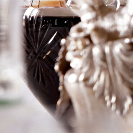
Le Tuc
Logga in för att se priset
Art.nr: 19203-01
Information
Producent
Francis Darroze
Årgång
1978
Land
Frankrike
Område
Armagnac
Färg
Sprit
Volym
75cl
RP
–