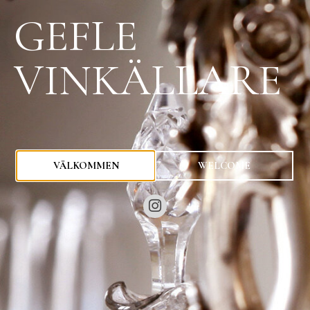
GEFLE
VINKÄLLARE
0
kr
VÄLKOMMEN
WELCOME