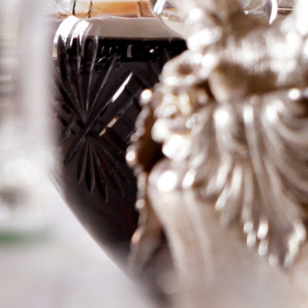
a Gaffelier
Logga in för att se priset
Art.nr: 20902-02
Information
Producent
Canon a Gaffelier
Årgång
1979
Land
Frankrike
Område
St Emilion
Färg
Rött
Volym
37,5cl
RP
–