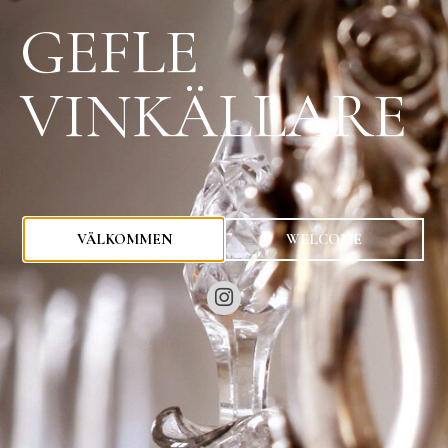
GEFLE
VINKÄLLARE
0
kr
VÄLKOMMEN
WELCOME