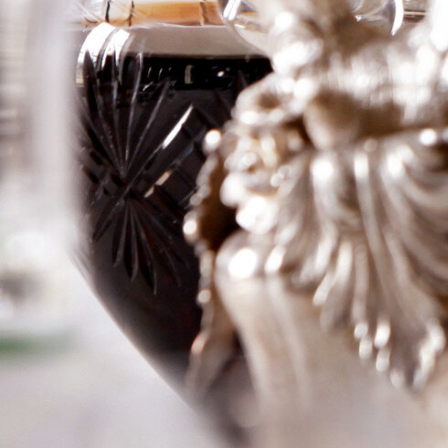
Cantenac
Logga in för att se priset
Art.nr: 21403-01
Information
Producent
Ch Brane Cantenac
Årgång
1982
Land
Frankrike
Område
Margaux
Färg
Rött
Volym
75cl
RP
–