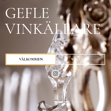
GEFLE
VINKÄLLARE
0
kr
VÄLKOMMEN
WELCOME