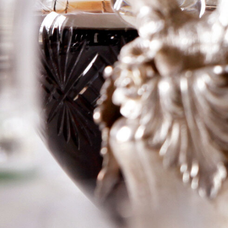
Glana
Logga in för att se priset
Art.nr: 20312-01
Information
Producent
Ch du Glana
Årgång
1982
Land
Frankrike
Område
St-Julien
Färg
Rött
Volym
75cl
RP
–