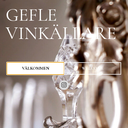
GEFLE
VINKÄLLARE
0
kr
VÄLKOMMEN
WELCOME