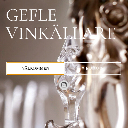
GEFLE
VINKÄLLARE
0
kr
VÄLKOMMEN
WELCOME