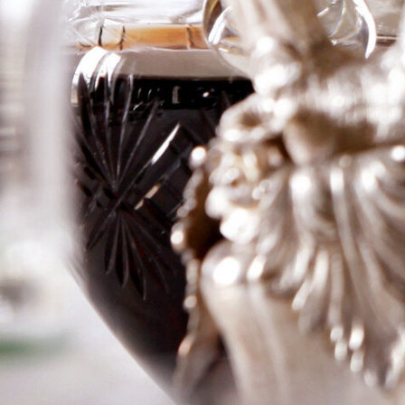
Grave a
Pomerol
Logga in för att se priset
Art.nr: 21399-01
Information
Producent
La Grave a Pomerol
Årgång
1985
Land
Frankrike
Område
Pomerol
Färg
Rött
Volym
75cl