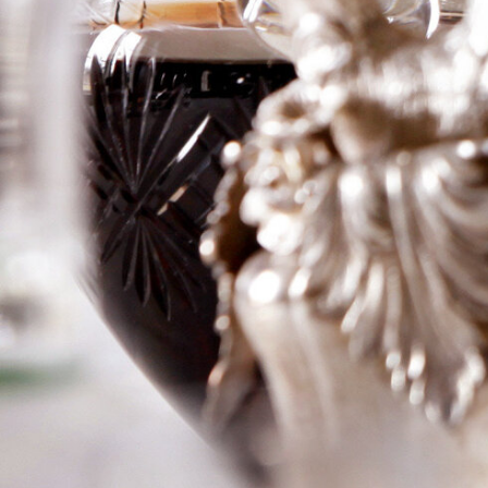
Margaux
Logga in för att se priset
Art.nr: 21093-01
Information
Producent
Ch Margaux
Årgång
1986
Land
Frankrike
Område
Margaux
Färg
Rött
Volym
75cl
RP
94RP