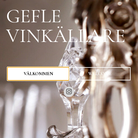
GEFLE
VINKÄLLARE
0
kr
VÄLKOMMEN
WELCOME