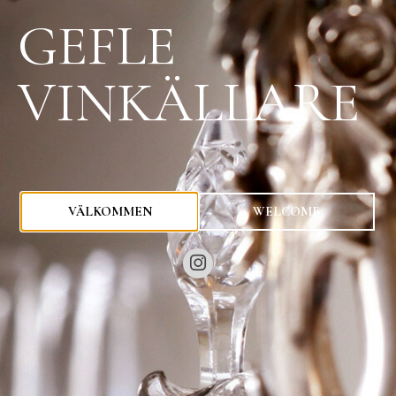
GEFLE
VINKÄLLARE
0
kr
VÄLKOMMEN
WELCOME