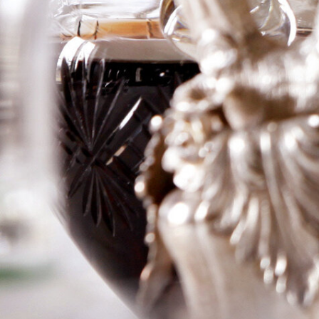
Chateauneuf-
du-Pape
Logga in för att se priset
Art.nr: 20182-01
Information
Producent
Grivelet
Årgång
1988
Land
Frankrike
Område
Chateauneuf-du-Pape
Färg
Rött
Volym
75cl