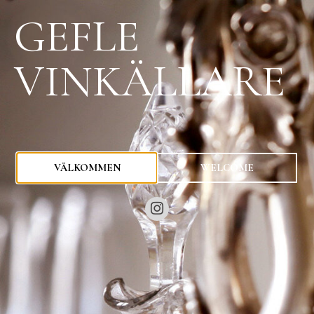
GEFLE
VINKÄLLARE
0
kr
VÄLKOMMEN
WELCOME