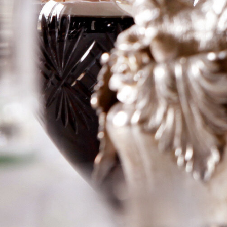
Plana
Logga in för att se priset
Art.nr: 20628-01
Information
Producent
Torres
Årgång
1993
Land
Spanien
Område
Katalonien
Färg
Rött
Volym
75cl