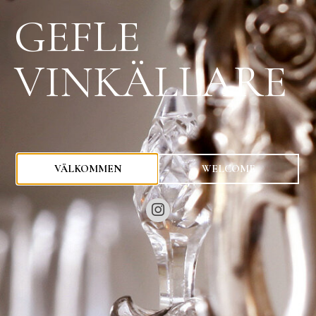
GEFLE
VINKÄLLARE
0
kr
VÄLKOMMEN
WELCOME