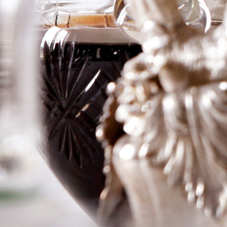
Monasterio
Crianza
Logga in för att se priset
Art.nr: 20273-01
Information
Producent
Hacienda Monasterio
Årgång
1996
Land
Spanien
Område
Ribera del Douero
Färg
Rött
Volym
75cl