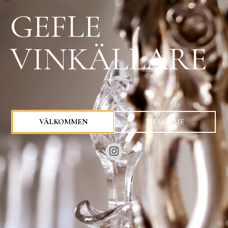
GEFLE
VINKÄLLARE
0
kr
VÄLKOMMEN
WELCOME