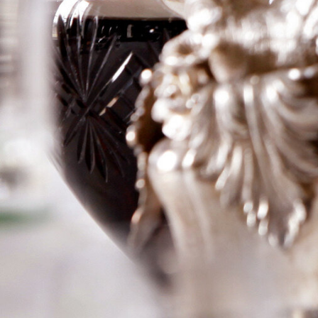
Logga in för att se priset
Art.nr: 20544-01
Information
Producent
Ch Latour
Årgång
2004
Land
Frankrike
Område
Pauillac
Färg
Rött
Volym
75cl
RP
–