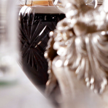
Fombrauge
Logga in för att se priset
Art.nr: 20821-09
Information
Producent
Ch Fombrauge
Årgång
2000
Land
Frankrike
Område
St-Emilion
Färg
Rött
Volym
300cl
RP
–