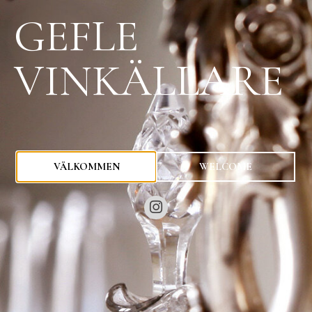
GEFLE
VINKÄLLARE
0
kr
VÄLKOMMEN
WELCOME