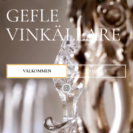
GEFLE
VINKÄLLARE
0
kr
VÄLKOMMEN
WELCOME