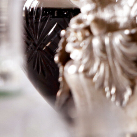
Logga in för att se priset
Art.nr: 21213-01
Information
Producent
Clos Rene
Årgång
2000
Land
Frankrike
Område
Pomerol
Färg
Rött
Volym
75cl
RP
–