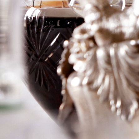
Vintage port
Logga in för att se priset
Art.nr: 21164-01
Information
Producent
Niepoort
Årgång
2003
Land
Portugal
Område
Portvin
Färg
Port
Volym
75cl
RP
–