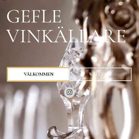
GEFLE
VINKÄLLARE
0
kr
VÄLKOMMEN
WELCOME