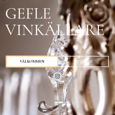
GEFLE
VINKÄLLARE
0
kr
VÄLKOMMEN
WELCOME