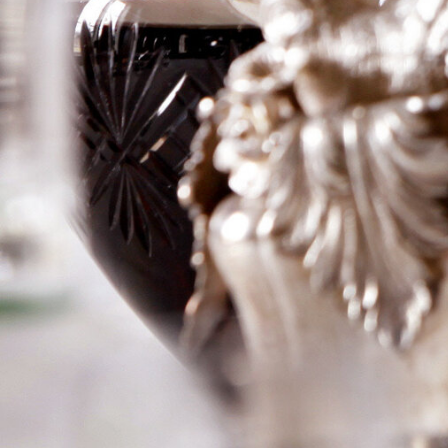
Logga in för att se priset
Art.nr: 21200-01
Information
Producent
Ch Kirwan
Årgång
2004
Land
Frankrike
Område
Margaux
Färg
Rött
Volym
75cl
RP
90RP