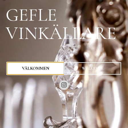
GEFLE
VINKÄLLARE
0
kr
VÄLKOMMEN
WELCOME