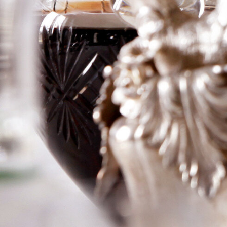
Haut
Logga in för att se priset
Art.nr: 20291-01
Information
Producent
Ch Barde-Haut
Årgång
2005
Land
Frankrike
Område
St-Emilion
Färg
Rött
Volym
75cl
RP
–