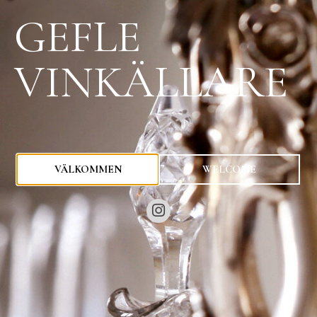
GEFLE
VINKÄLLARE
0
kr
VÄLKOMMEN
WELCOME