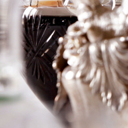
d’Armailhac
Logga in för att se priset
Art.nr: 20657-01
Information
Producent
Ch d'Armailhac
Årgång
2005
Land
Frankrike
Område
Pauillac
Färg
Rött
Volym
75cl
RP
–