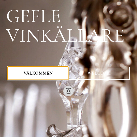
GEFLE
VINKÄLLARE
0
kr
VÄLKOMMEN
WELCOME