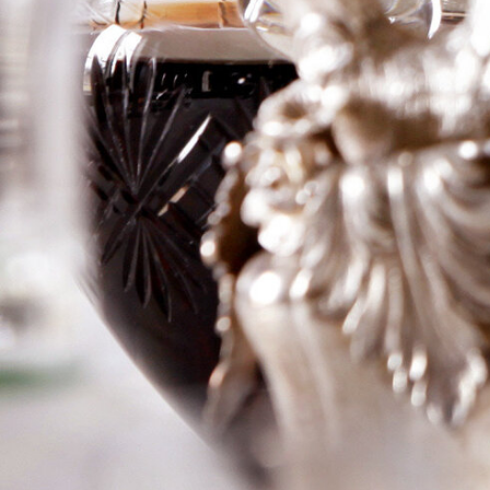
Fratelli Urciuolo
Logga in för att se priset
Art.nr: 21343-01
Information
Producent
Fratelli Urciuolo
Årgång
2005
Land
Italien
Område
Kampanien
Färg
Rött
Volym
75cl
RP
–