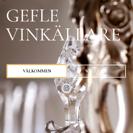
GEFLE
VINKÄLLARE
0
kr
VÄLKOMMEN
WELCOME