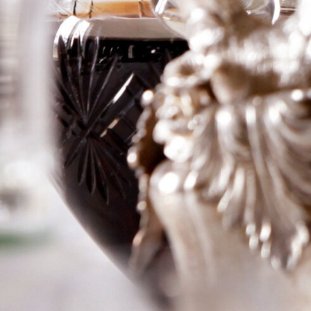
Canet
Logga in för att se priset
Art.nr: 20225-01
Information
Producent
Ch Pontet Canet
Årgång
2006
Land
Frankrike
Område
Pauillac
Färg
Rött
Volym
75cl
RP
–