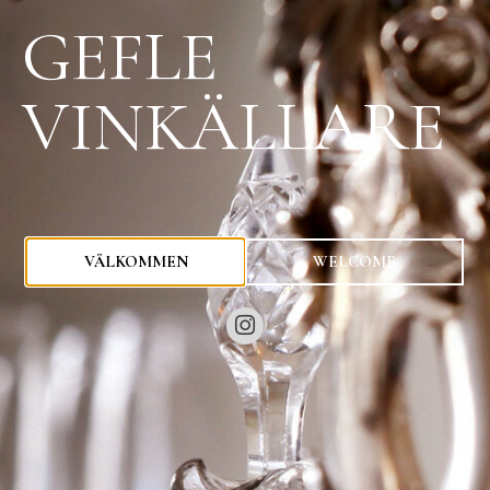
GEFLE
VINKÄLLARE
0
kr
VÄLKOMMEN
WELCOME