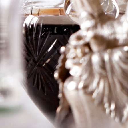
du Cedre “Le
Cedre”
Logga in för att se priset
Art.nr: 20161-01
Information
Producent
Domaine Verhaeghe
Årgång
2006
Land
Frankrike
Område
Cahors
Färg
Rött
Volym
75cl