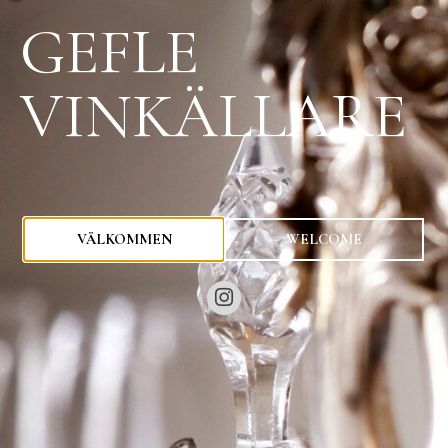
GEFLE
VINKÄLLARE
0
kr
VÄLKOMMEN
WELCOME