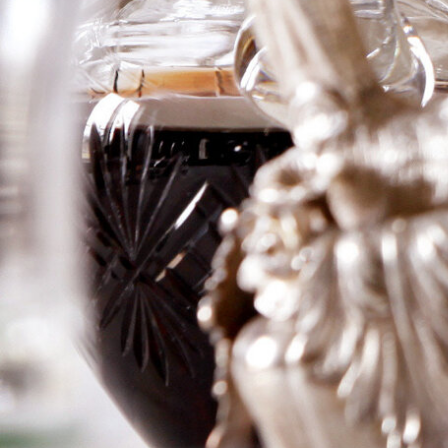
Chambertin,
Meo Camuzet
Frere et Soeur
Logga in för att se priset
Art.nr: 21041-01-2
Information
Producent
Meo Camuzet Frere et
Soeur
Årgång
2008
Land
Frankrike
Område
Bourgogne