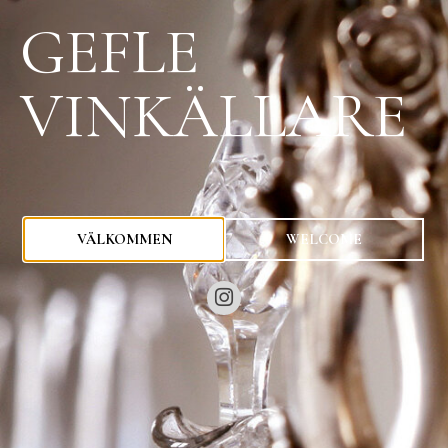
GEFLE
VINKÄLLARE
0
kr
VÄLKOMMEN
WELCOME