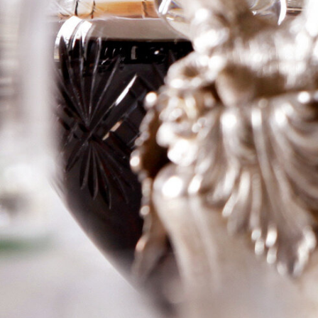
Rieussec
Logga in för att se priset
Art.nr: 20330-01
Information
Producent
Ch Rieussec
Årgång
2009
Land
Frankrike
Område
Sauternes
Färg
Sött
Volym
75cl
RP
–