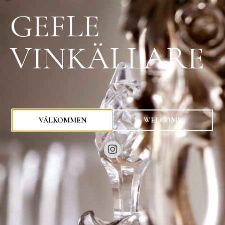
GEFLE
VINKÄLLARE
0
kr
VÄLKOMMEN
WELCOME