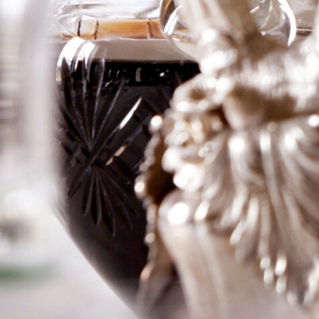
‘Domaine des
Tourettes’
Logga in för att se priset
Art.nr: 20257-01
Information
Producent
Delas Freres
Årgång
2010
Land
Frankrike
Område
Rhone
Färg
Rött
Volym
75cl