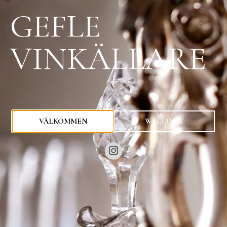
GEFLE
VINKÄLLARE
0
kr
VÄLKOMMEN
WELCOME