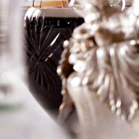
Rieussec
Logga in för att se priset
Art.nr: 20912-01
Information
Producent
Ch Rieussec
Årgång
2011
Land
Frankrike
Område
Sauternes
Färg
Sött
Volym
75cl
RP
–