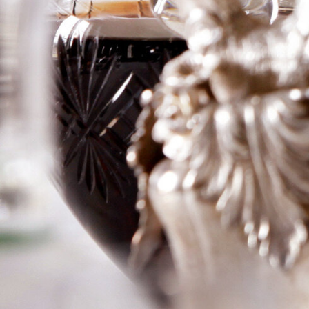
de Chevalier
Logga in för att se priset
Art.nr: 20816-01
Information
Producent
Domaine de Chevalier
Årgång
2015
Land
Frankrike
Område
Pessac Leognan
Färg
Rött
Volym
75cl
RP
–