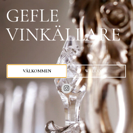
GEFLE
VINKÄLLARE
0
kr
VÄLKOMMEN
WELCOME