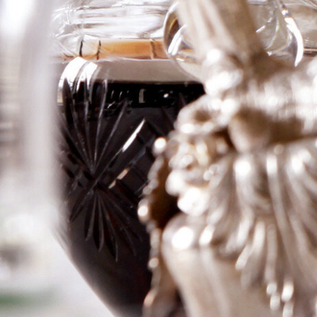
della
Valpolicella
Magnum
Logga in för att se priset
Art.nr: 21029-02
Information
Producent
Dal Forno
Årgång
2013
Land
Italien
Område
Veneto
Färg
Rött