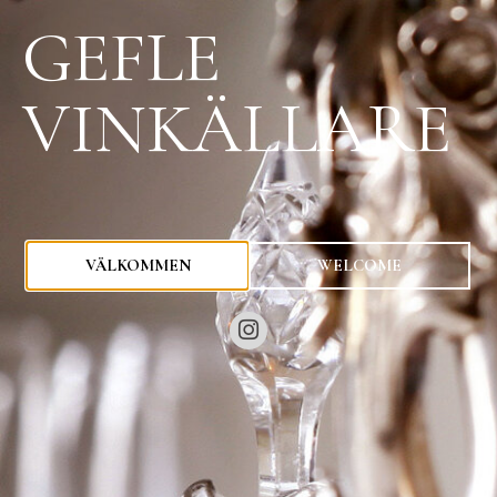
GEFLE
VINKÄLLARE
0
kr
VÄLKOMMEN
WELCOME