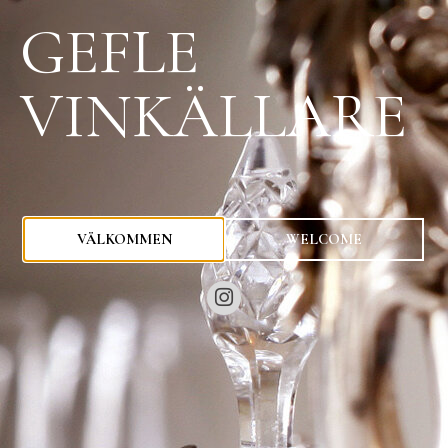
GEFLE
VINKÄLLARE
0
kr
VÄLKOMMEN
WELCOME