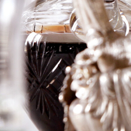
della
Valpolicella
Selezione della
Famiglia
Logga in för att se priset
Art.nr: 20787-01
Information
Producent
Tinazzi
Årgång
2013
Land
Italien
Område
Veneto