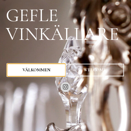
GEFLE
VINKÄLLARE
0
kr
VÄLKOMMEN
WELCOME