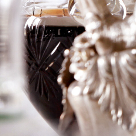
1er Cru Les
Grands Epenots
Logga in för att se priset
Art.nr: 18616-01
Information
Producent
Francois Gaunoux
Årgång
2013
Land
Frankrike
Område
Bougogne
Färg
Rött
Volym
75cl