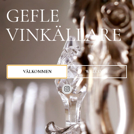
GEFLE
VINKÄLLARE
0
kr
VÄLKOMMEN
WELCOME