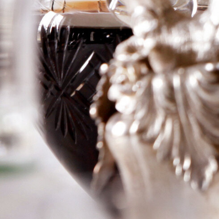
Labegorce
Logga in för att se priset
Art.nr: 12105-01
Information
Producent
Ch Labegorce
Årgång
2015
Land
Frankrike
Område
Margaux
Färg
Rött
Volym
75cl
RP
–