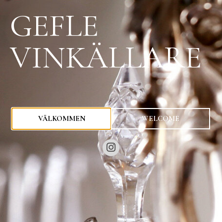
GEFLE
VINKÄLLARE
0
kr
VÄLKOMMEN
WELCOME