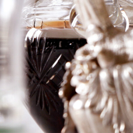
Marquis
d’Alesme
Becker
Logga in för att se priset
Art.nr: 21094-01
Information
Producent
Ch Marquis d'Alesme
Becker
Årgång
2015
Land
Frankrike
Område
Margaux