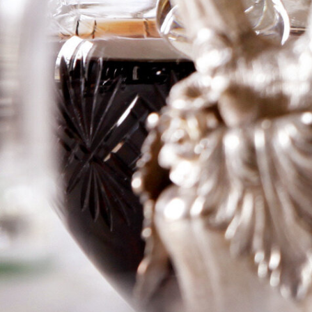
Chateauneuf
du Pape Rouge
Logga in för att se priset
Art.nr: 20167-01
Information
Producent
Raymond Usseglio
Årgång
2015
Land
Frankrike
Område
Chateauneuf-du-Pape
Färg
Rött
Volym
75cl