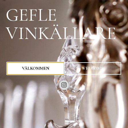
GEFLE
VINKÄLLARE
0
kr
VÄLKOMMEN
WELCOME