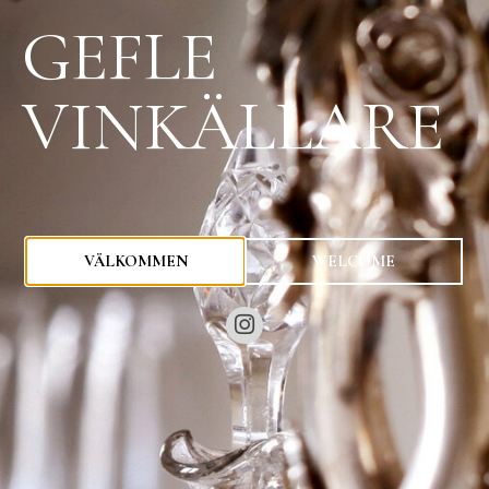
GEFLE
VINKÄLLARE
0
kr
VÄLKOMMEN
WELCOME