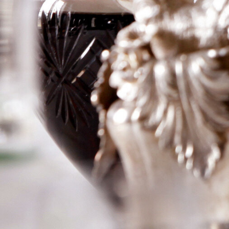
Logga in för att se priset
Art.nr: 20588-01
Information
Producent
Caiarossa
Årgång
2016
Land
Italien
Område
Toskana
Färg
Rött
Volym
75cl
RP
–