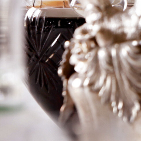
Les Narvaux
Logga in för att se priset
Art.nr: 20965-01
Information
Producent
Jobard Morey
Årgång
2016
Land
Frankrike
Område
Bourgogne
Färg
Vitt
Volym
75cl
RP
–