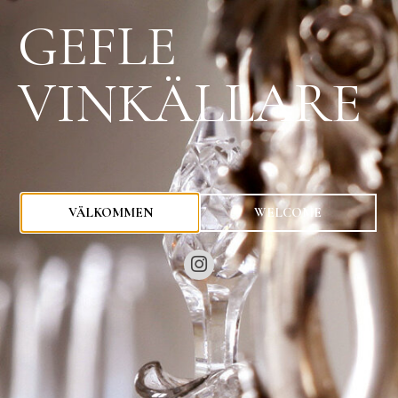
GEFLE
VINKÄLLARE
0
kr
VÄLKOMMEN
WELCOME