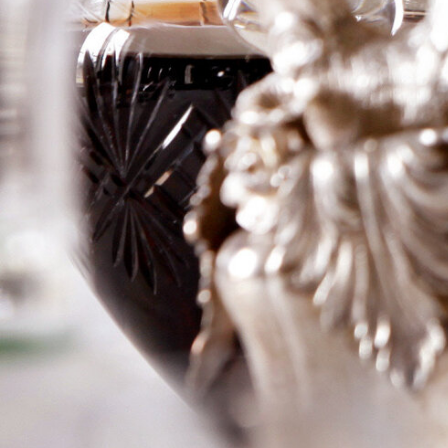
de Beaucastel
Logga in för att se priset
Art.nr: 20523-02
Information
Producent
Chateau de Beaucastel
Årgång
2017
Land
Frankrike
Område
Chateauneuf du Pape
Färg
Rött
Volym
37,5cl
RP
–