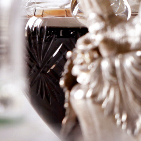
Riserva Corte
Medicea
Logga in för att se priset
Art.nr: 15621-01
Information
Producent
Luciao Arduini
Årgång
2017
Land
Italien
Område
Toskana
Färg
Rött
Volym
75cl