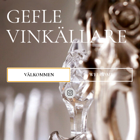
GEFLE
VINKÄLLARE
0
kr
VÄLKOMMEN
WELCOME