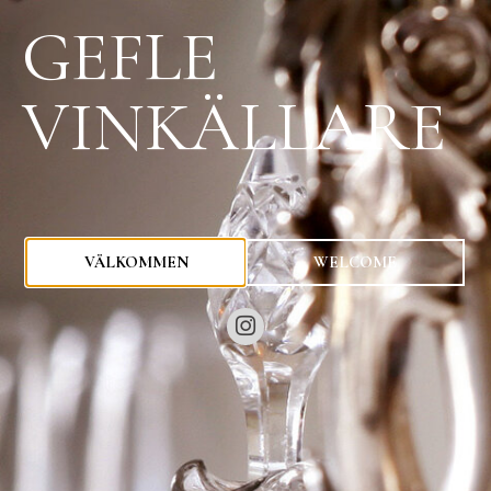
GEFLE
VINKÄLLARE
0
kr
VÄLKOMMEN
WELCOME