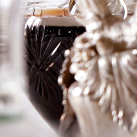
Vougeot Grand
Cru
Logga in för att se priset
Art.nr: 20136-01
Information
Producent
Mongeard Mugneret
Årgång
2018
Land
Frankrike
Område
Bourgogne
Färg
Rött
Volym
75cl