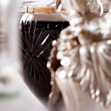
Saint-Denis Les
Broc
Logga in för att se priset
Art.nr: 21003-01
Information
Producent
David Duband
Årgång
2018
Land
Frankrike
Område
Bourgogne Premier Cru
Färg
Rött
Volym
75cl