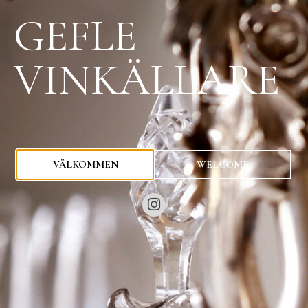
GEFLE
VINKÄLLARE
0
kr
VÄLKOMMEN
WELCOME