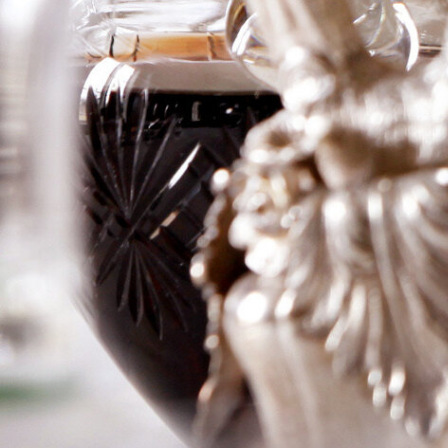
Grave a
Pomerol ‘Trigant
de Boisset’
Logga in för att se priset
Art.nr: 21071-01
Information
Producent
la Grave a Pomerol
Årgång
2019
Land
Frankrike
Område
Pomerol
Färg
Rött