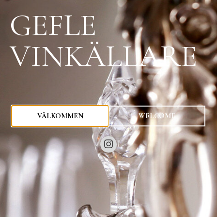
GEFLE
VINKÄLLARE
0
kr
VÄLKOMMEN
WELCOME