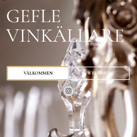
GEFLE
VINKÄLLARE
0
kr
VÄLKOMMEN
WELCOME