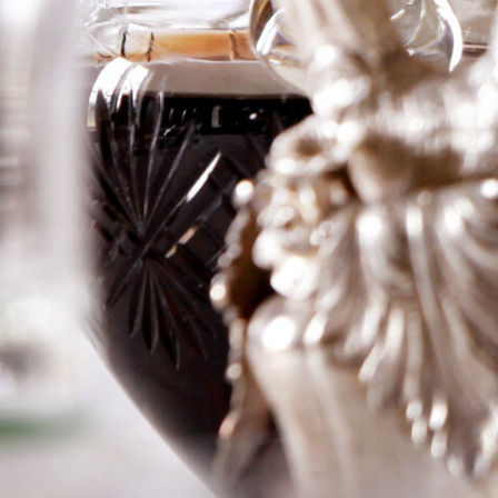
Bourgogne
Pinot Noir
Logga in för att se priset
Art.nr: 20382-01
Information
Producent
Robert Groffier
Årgång
2020
Land
Frankrike
Område
Bourgogne
Färg
Rött
Volym
75cl