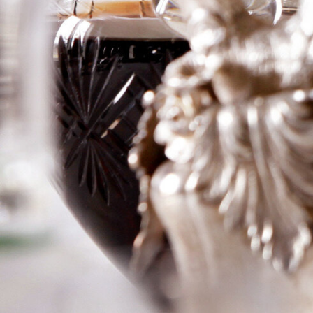
‘Les Perrieres’
Logga in för att se priset
Art.nr: 20903-01-1
Information
Producent
Ch Lafleur
Årgång
2020
Land
Frankrike
Område
Pomerol
Färg
Rött
Volym
75cl
RP
94RP