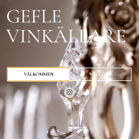
GEFLE
VINKÄLLARE
0
kr
VÄLKOMMEN
WELCOME