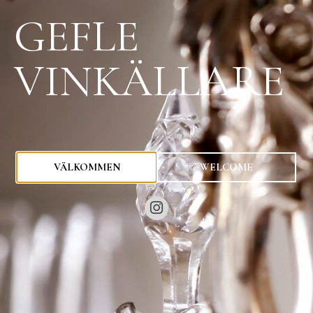
GEFLE
VINKÄLLARE
0
kr
VÄLKOMMEN
WELCOME