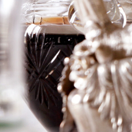
Treppchen
Riesling
Spätlese
Logga in för att se priset
Art.nr: 17762-01
Information
Producent
J. J. Christoffel
Årgång
2020
Land
Tyskland
Område
Mosel
Färg
Vitt