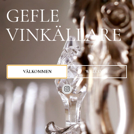
GEFLE
VINKÄLLARE
0
kr
VÄLKOMMEN
WELCOME