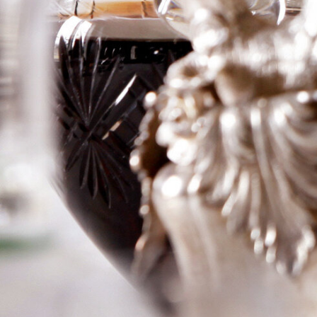
Toscana IGT
Logga in för att se priset
Art.nr: 16750-01-1
Information
Producent
Argiano
Årgång
2023
Land
Italien
Område
Toskana
Färg
Rött
Volym
75cl
RP
–