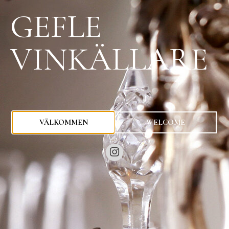
GEFLE
VINKÄLLARE
0
kr
VÄLKOMMEN
WELCOME