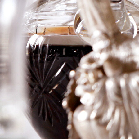
George Blanc
Aux Croix
Rouges, Maison
Evenstad
Logga in för att se priset
Art.nr: 21325-01
Information
Producent
Domain Evenstad
Årgång
2023
Land
Frankrike
Område
Bougogne