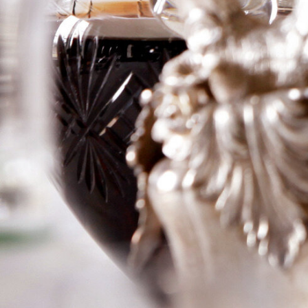
Scheiblhofer
Logga in för att se priset
Art.nr: 17352-01
Information
Producent
Scheiblhofer
Årgång
2023
Land
Österike
Område
Burgenland
Färg
Rött
Volym
75cl
RP
–