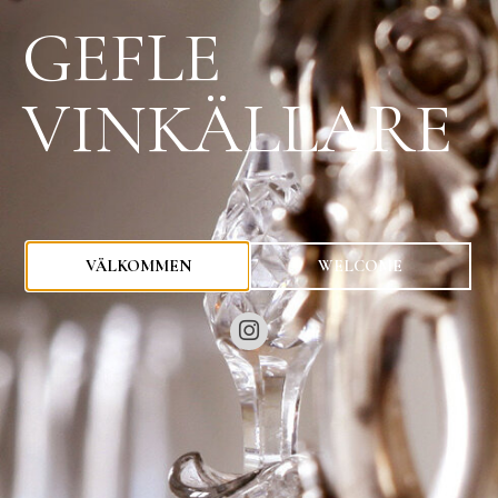
GEFLE
VINKÄLLARE
0
kr
VÄLKOMMEN
WELCOME